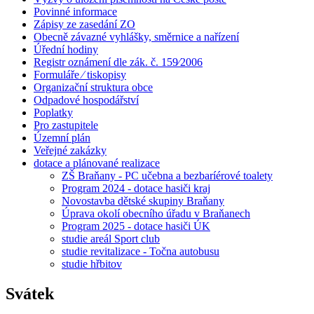
Povinné informace
Zápisy ze zasedání ZO
Obecně závazné vyhlášky, směrnice a nařízení
Úřední hodiny
Registr oznámení dle zák. č. 159⁄2006
Formuláře ⁄ tiskopisy
Organizační struktura obce
Odpadové hospodářství
Poplatky
Pro zastupitele
Územní plán
Veřejné zakázky
dotace a plánované realizace
ZŠ Braňany - PC učebna a bezbaríérové toalety
Program 2024 - dotace hasiči kraj
Novostavba dětské skupiny Braňany
Úprava okolí obecního úřadu v Braňanech
Program 2025 - dotace hasiči ÚK
studie areál Sport club
studie revitalizace - Točna autobusu
studie hřbitov
Svátek