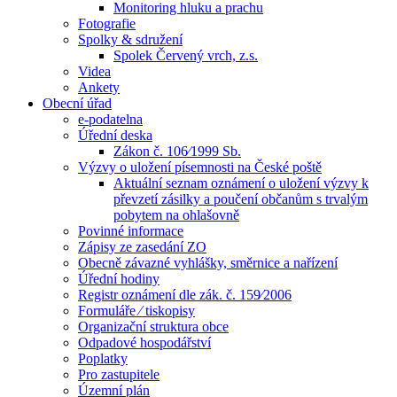
Monitoring hluku a prachu
Fotografie
Spolky & sdružení
Spolek Červený vrch, z.s.
Videa
Ankety
Obecní úřad
e-podatelna
Úřední deska
Zákon č. 106⁄1999 Sb.
Výzvy o uložení písemnosti na České poště
Aktuální seznam oznámení o uložení výzvy k
převzetí zásilky a poučení občanům s trvalým
pobytem na ohlašovně
Povinné informace
Zápisy ze zasedání ZO
Obecně závazné vyhlášky, směrnice a nařízení
Úřední hodiny
Registr oznámení dle zák. č. 159⁄2006
Formuláře ⁄ tiskopisy
Organizační struktura obce
Odpadové hospodářství
Poplatky
Pro zastupitele
Územní plán