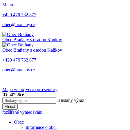
Menu
+420 476 732 877
obec@branany.cz
Obec Braňany
s osadou Kaňkov
Obec Braňany
s osadou Kaňkov
+420 476 732 877
obec@branany.cz
Mapa webu
Verze pro seniory
ID: 4i2b6c6
Hledaný výraz
Hledat
rozšířené vyhledávání
Obec
Informace o obci