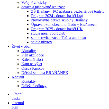
Veřejné zakázky
dotace a plánované realizace
ZŠ Braňany - PC učebna a bezbaríérové toalety
Program 2024 - dotace hasiči kraj
Novostavba dětské skupiny Braňany
Úprava okolí obecního úřadu v Braňanech
Program 2025 - dotace hasiči ÚK
studie areál Sport club
studie revitalizace - Točna autobusu
studie hřbitov
Život v obci
Aktuality
Plán akcí obce
Kalendář akcí
Kam na výlet
Osada Kaňkov
Dětská skupina BRAŇÁNEK
Kontakt
Kontakty
Důležité odkazy
úřední
deska
územní
plán