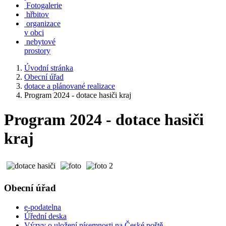
Fotogalerie
hřbitov
organizace
v obci
nebytové
prostory
Úvodní stránka
Obecní úřad
dotace a plánované realizace
Program 2024 - dotace hasiči kraj
Program 2024 - dotace hasiči
kraj
Obecní úřad
e-podatelna
Úřední deska
Výzvy o uložení písemnosti na České poště