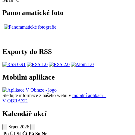
34/19 °C
Panoramatické foto
Exporty do RSS
Mobilní aplikace
Sledujte informace z našeho webu v
mobilní aplikaci –
V OBRAZE.
Kalendář akcí
Srpen
2026
Po
Út
St
Čt
Pá
So
Ne