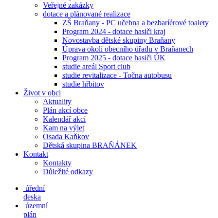
Veřejné zakázky
dotace a plánované realizace
ZŠ Braňany - PC učebna a bezbaríérové toalety
Program 2024 - dotace hasiči kraj
Novostavba dětské skupiny Braňany
Úprava okolí obecního úřadu v Braňanech
Program 2025 - dotace hasiči ÚK
studie areál Sport club
studie revitalizace - Točna autobusu
studie hřbitov
Život v obci
Aktuality
Plán akcí obce
Kalendář akcí
Kam na výlet
Osada Kaňkov
Dětská skupina BRAŇÁNEK
Kontakt
Kontakty
Důležité odkazy
úřední
deska
územní
plán