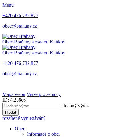
Menu
+420 476 732 877
obec@branany.cz
Obec Braňany
s osadou Kaňkov
Obec Braňany
s osadou Kaňkov
+420 476 732 877
obec@branany.cz
Mapa webu
Verze pro seniory
ID: 4i2b6c6
Hledaný výraz
Hledat
rozšířené vyhledávání
Obec
Informace o obci