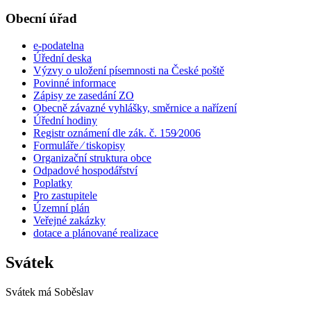
Obecní úřad
e-podatelna
Úřední deska
Výzvy o uložení písemnosti na České poště
Povinné informace
Zápisy ze zasedání ZO
Obecně závazné vyhlášky, směrnice a nařízení
Úřední hodiny
Registr oznámení dle zák. č. 159⁄2006
Formuláře ⁄ tiskopisy
Organizační struktura obce
Odpadové hospodářství
Poplatky
Pro zastupitele
Územní plán
Veřejné zakázky
dotace a plánované realizace
Svátek
Svátek má
Soběslav