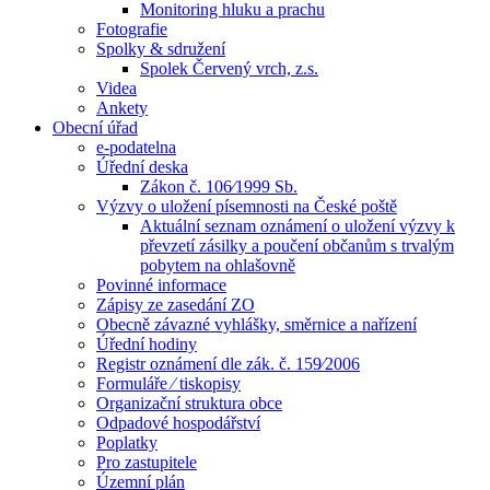
Monitoring hluku a prachu
Fotografie
Spolky & sdružení
Spolek Červený vrch, z.s.
Videa
Ankety
Obecní úřad
e-podatelna
Úřední deska
Zákon č. 106⁄1999 Sb.
Výzvy o uložení písemnosti na České poště
Aktuální seznam oznámení o uložení výzvy k
převzetí zásilky a poučení občanům s trvalým
pobytem na ohlašovně
Povinné informace
Zápisy ze zasedání ZO
Obecně závazné vyhlášky, směrnice a nařízení
Úřední hodiny
Registr oznámení dle zák. č. 159⁄2006
Formuláře ⁄ tiskopisy
Organizační struktura obce
Odpadové hospodářství
Poplatky
Pro zastupitele
Územní plán