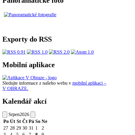
Panoramatické foto
Exporty do RSS
Mobilní aplikace
Sledujte informace z našeho webu v
mobilní aplikaci –
V OBRAZE.
Kalendář akcí
Srpen
2026
Po
Út
St
Čt
Pá
So
Ne
27
28
29
30
31
1
2
3
4
5
6
7
8
9