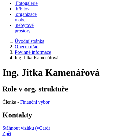
Fotogalerie
hřbitov
organizace
v obci
nebytové
prostory
Úvodní stránka
Obecní úřad
Povinné informace
Ing. Jitka Kamenářová
Ing. Jitka Kamenářová
Role v org. struktuře
Členka -
Finanční výbor
Kontakty
Stáhnout vizitku (vCard)
Zpět