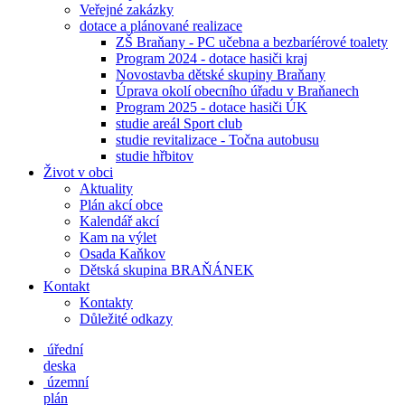
Veřejné zakázky
dotace a plánované realizace
ZŠ Braňany - PC učebna a bezbaríérové toalety
Program 2024 - dotace hasiči kraj
Novostavba dětské skupiny Braňany
Úprava okolí obecního úřadu v Braňanech
Program 2025 - dotace hasiči ÚK
studie areál Sport club
studie revitalizace - Točna autobusu
studie hřbitov
Život v obci
Aktuality
Plán akcí obce
Kalendář akcí
Kam na výlet
Osada Kaňkov
Dětská skupina BRAŇÁNEK
Kontakt
Kontakty
Důležité odkazy
úřední
deska
územní
plán