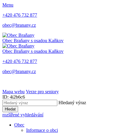
Menu
+420 476 732 877
obec@branany.cz
Obec Braňany
s osadou Kaňkov
Obec Braňany
s osadou Kaňkov
+420 476 732 877
obec@branany.cz
Mapa webu
Verze pro seniory
ID: 4i2b6c6
Hledaný výraz
Hledat
rozšířené vyhledávání
Obec
Informace o obci