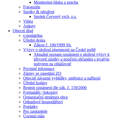
Monitoring hluku a prachu
Fotografie
Spolky & sdružení
Spolek Červený vrch, z.s.
Videa
Ankety
Obecní úřad
e-podatelna
Úřední deska
Zákon č. 106⁄1999 Sb.
Výzvy o uložení písemnosti na České poště
Aktuální seznam oznámení o uložení výzvy k
převzetí zásilky a poučení občanům s trvalým
pobytem na ohlašovně
Povinné informace
Zápisy ze zasedání ZO
Obecně závazné vyhlášky, směrnice a nařízení
Úřední hodiny
Registr oznámení dle zák. č. 159⁄2006
Formuláře ⁄ tiskopisy
Organizační struktura obce
Odpadové hospodářství
Poplatky
Pro zastupitele
Územní plán