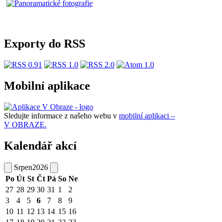
Exporty do RSS
Mobilní aplikace
Sledujte informace z našeho webu v
mobilní aplikaci –
V OBRAZE.
Kalendář akcí
Srpen
2026
Po
Út
St
Čt
Pá
So
Ne
27
28
29
30
31
1
2
3
4
5
6
7
8
9
10
11
12
13
14
15
16